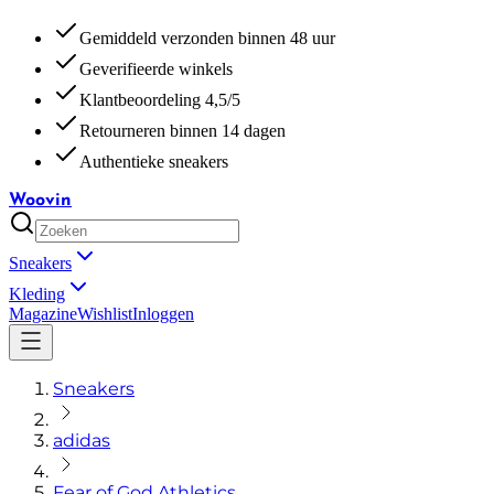
Gemiddeld verzonden binnen 48 uur
Geverifieerde winkels
Klantbeoordeling 4,5/5
Retourneren binnen 14 dagen
Authentieke sneakers
Woovin
Sneakers
Kleding
Magazine
Wishlist
Inloggen
Sneakers
adidas
Fear of God Athletics