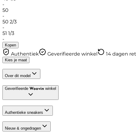
-
50
-
50 2/3
-
51 1/3
-
Kopen
Authentiek
Geverifieerde winkel
14 dagen re
Kies je maat
Over dit model
Geverifieerde
winkel
Woovin
Authentieke sneakers
Nieuw & ongedragen