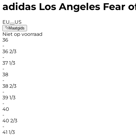
adidas Los Angeles Fear o
EU
US
Maatgids
Niet op voorraad
36
-
36 2/3
-
37 1/3
-
38
-
38 2/3
-
39 1/3
-
40
-
40 2/3
-
41 1/3