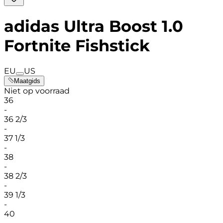
adidas Ultra Boost 1.0
Fortnite Fishstick
EU
US
Maatgids
Niet op voorraad
36
-
36 2/3
-
37 1/3
-
38
-
38 2/3
-
39 1/3
-
40