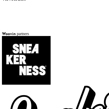
partners
Woovin