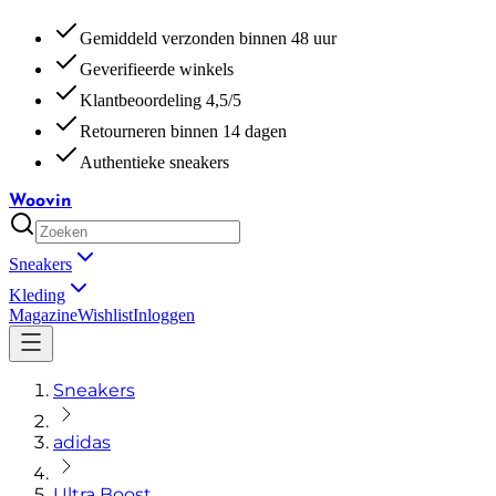
Gemiddeld verzonden binnen 48 uur
Geverifieerde winkels
Klantbeoordeling 4,5/5
Retourneren binnen 14 dagen
Authentieke sneakers
Woovin
Sneakers
Kleding
Magazine
Wishlist
Inloggen
Sneakers
adidas
Ultra Boost