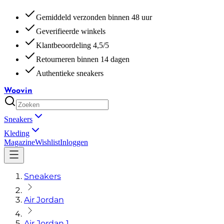
Gemiddeld verzonden binnen 48 uur
Geverifieerde winkels
Klantbeoordeling 4,5/5
Retourneren binnen 14 dagen
Authentieke sneakers
Woovin
Sneakers
Kleding
Magazine
Wishlist
Inloggen
Sneakers
Air Jordan
Air Jordan 1