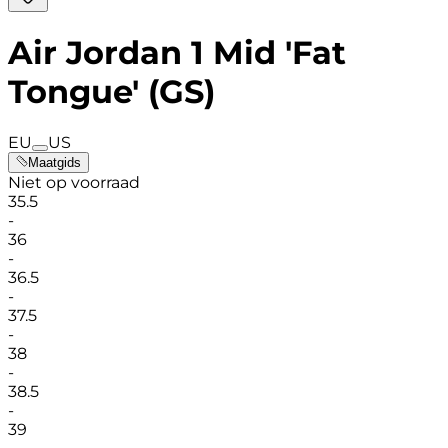
Air Jordan 1 Mid 'Fat
Tongue' (GS)
EU
US
Maatgids
Niet op voorraad
35.5
-
36
-
36.5
-
37.5
-
38
-
38.5
-
39