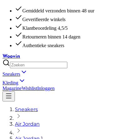
Gemiddeld verzonden binnen 48 uur
Geverifieerde winkels
Klantbeoordeling 4,5/5
Retourneren binnen 14 dagen
Authentieke sneakers
Woovin
Sneakers
Kleding
Magazine
Wishlist
Inloggen
Sneakers
Air Jordan
Air Jordan 1