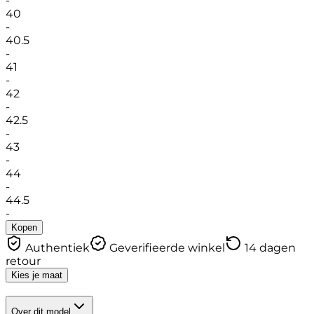
-
40
-
40.5
-
41
-
42
-
42.5
-
43
-
44
-
44.5
-
Kopen
Authentiek
Geverifieerde winkel
14 dagen
retour
Kies je maat
Over dit model