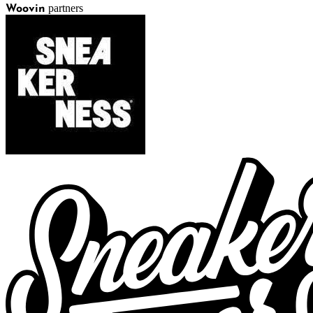
partners
Woovin