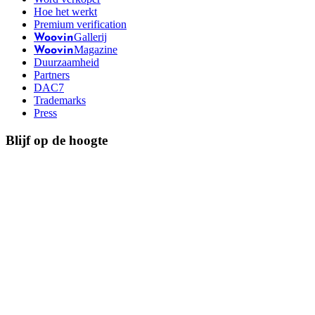
Hoe het werkt
Premium verification
Gallerij
Woovin
Magazine
Woovin
Duurzaamheid
Partners
DAC7
Trademarks
Press
Blijf op de hoogte