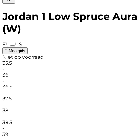
Jordan 1 Low Spruce Aura
(W)
EU
US
Maatgids
Niet op voorraad
35.5
-
36
-
36.5
-
37.5
-
38
-
38.5
-
39