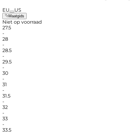
EU
US
Maatgids
Niet op voorraad
27.5
-
28
-
28.5
-
29.5
-
30
-
31
-
31.5
-
32
-
33
-
33.5