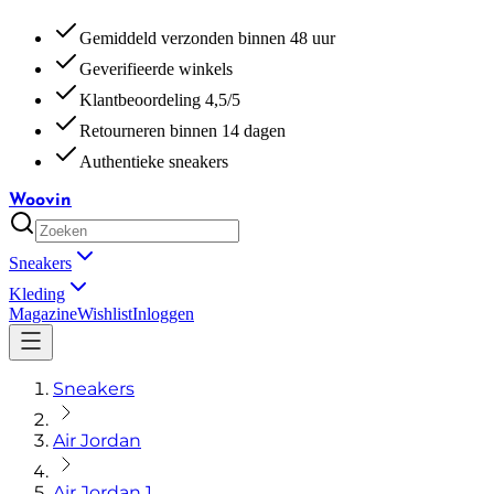
Gemiddeld verzonden binnen 48 uur
Geverifieerde winkels
Klantbeoordeling 4,5/5
Retourneren binnen 14 dagen
Authentieke sneakers
Woovin
Sneakers
Kleding
Magazine
Wishlist
Inloggen
Sneakers
Air Jordan
Air Jordan 1