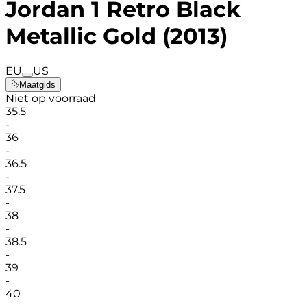
Jordan 1 Retro Black
Metallic Gold (2013)
EU
US
Maatgids
Niet op voorraad
35.5
-
36
-
36.5
-
37.5
-
38
-
38.5
-
39
-
40
-