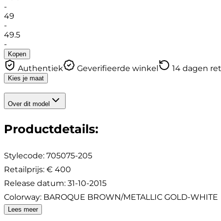
-
49
-
49.5
-
Kopen
Authentiek
Geverifieerde winkel
14 dagen re
Kies je maat
Over dit model
Productdetails
:
Stylecode:
705075-205
Retailprijs
:
€ 400
Release datum
:
31-10-2015
Colorway
:
BAROQUE BROWN/METALLIC GOLD-WHITE
Lees meer