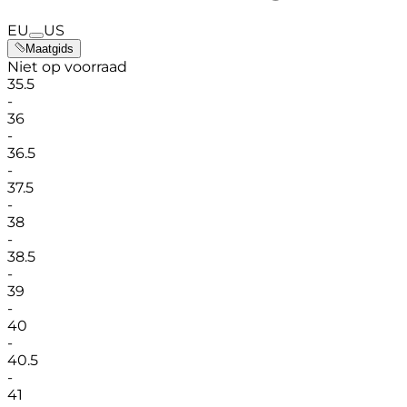
EU
US
Maatgids
Niet op voorraad
35.5
-
36
-
36.5
-
37.5
-
38
-
38.5
-
39
-
40
-
40.5
-
41