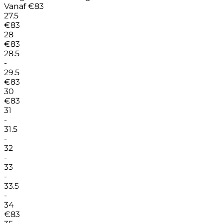
Vanaf
€
83
27.5
€
83
28
€
83
28.5
-
29.5
€
83
30
€
83
31
-
31.5
-
32
-
33
-
33.5
-
34
€
83