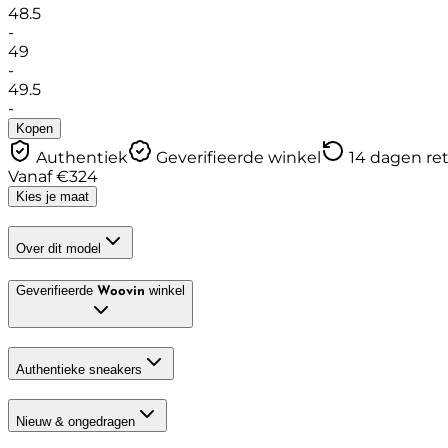
48.5
-
49
-
49.5
-
Kopen
Authentiek
Geverifieerde winkel
14 dagen re
Vanaf
€
324
Kies je maat
Over dit model
Geverifieerde
winkel
Woovin
Authentieke sneakers
Nieuw & ongedragen