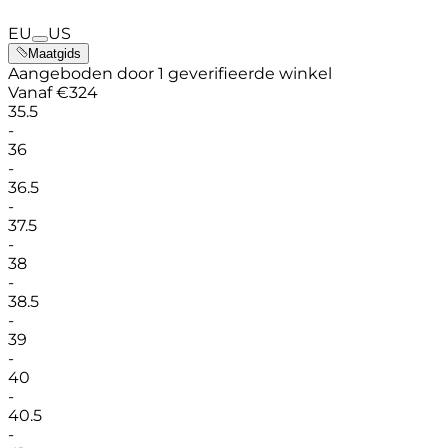
EU
US
Maatgids
Aangeboden door 1 geverifieerde winkel
Vanaf
€
324
35.5
-
36
-
36.5
-
37.5
-
38
-
38.5
-
39
-
40
-
40.5
-