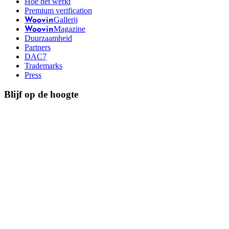
Hoe het werkt
Premium verification
Gallerij
Woovin
Magazine
Woovin
Duurzaamheid
Partners
DAC7
Trademarks
Press
Blijf op de hoogte