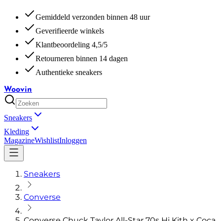
Gemiddeld verzonden binnen 48 uur
Geverifieerde winkels
Klantbeoordeling 4,5/5
Retourneren binnen 14 dagen
Authentieke sneakers
Woovin
Sneakers
Kleding
Magazine
Wishlist
Inloggen
Sneakers
Converse
Converse Chuck Taylor All-Star 70s Hi Kith x Coca