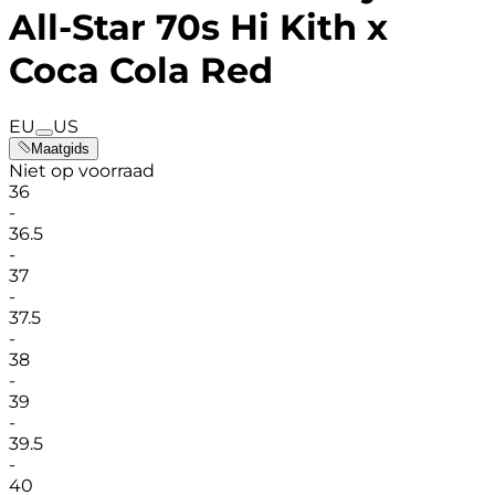
All-Star 70s Hi Kith x
Coca Cola Red
EU
US
Maatgids
Niet op voorraad
36
-
36.5
-
37
-
37.5
-
38
-
39
-
39.5
-
40