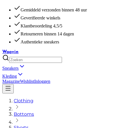
Gemiddeld verzonden binnen 48 uur
Geverifieerde winkels
Klantbeoordeling 4,5/5
Retourneren binnen 14 dagen
Authentieke sneakers
Woovin
Sneakers
Kleding
Magazine
Wishlist
Inloggen
Clothing
Bottoms
Shorts