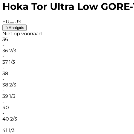
Hoka Tor Ultra Low GORE-T
EU
US
Maatgids
Niet op voorraad
36
-
36 2/3
-
37 1/3
-
38
-
38 2/3
-
39 1/3
-
40
-
40 2/3
-
41 1/3