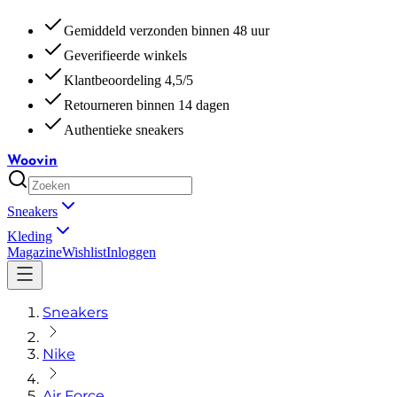
Gemiddeld verzonden binnen 48 uur
Geverifieerde winkels
Klantbeoordeling 4,5/5
Retourneren binnen 14 dagen
Authentieke sneakers
Woovin
Sneakers
Kleding
Magazine
Wishlist
Inloggen
Sneakers
Nike
Air Force