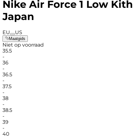
Nike Air Force 1 Low Kith
Japan
EU
US
Maatgids
Niet op voorraad
35.5
-
36
-
36.5
-
37.5
-
38
-
38.5
-
39
-
40
-