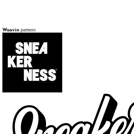
partners
Woovin