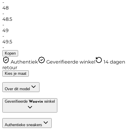
-
48
-
48.5
-
49
-
49.5
-
Kopen
Authentiek
Geverifieerde winkel
14 dagen
retour
Kies je maat
Over dit model
Geverifieerde
winkel
Woovin
Authentieke sneakers