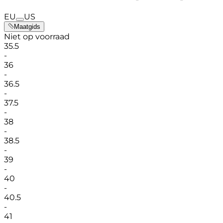
EU
US
Maatgids
Niet op voorraad
35.5
-
36
-
36.5
-
37.5
-
38
-
38.5
-
39
-
40
-
40.5
-
41