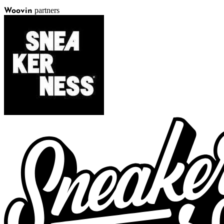
partners
Woovin