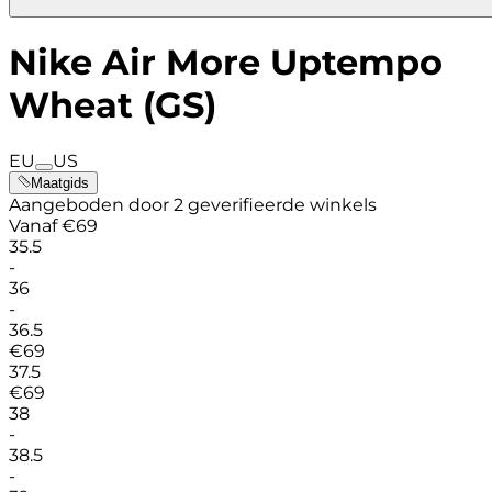
Nike Air More Uptempo
Wheat (GS)
EU
US
Maatgids
Aangeboden door 2 geverifieerde winkels
Vanaf
€
69
35.5
-
36
-
36.5
€
69
37.5
€
69
38
-
38.5
-