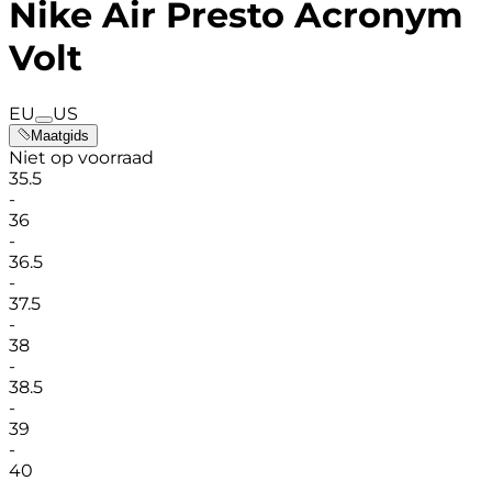
Nike Air Presto Acronym
Volt
EU
US
Maatgids
Niet op voorraad
35.5
-
36
-
36.5
-
37.5
-
38
-
38.5
-
39
-
40
-