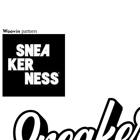
partners
Woovin