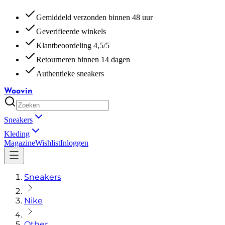
Gemiddeld verzonden binnen 48 uur
Geverifieerde winkels
Klantbeoordeling 4,5/5
Retourneren binnen 14 dagen
Authentieke sneakers
Woovin
Sneakers
Kleding
Magazine
Wishlist
Inloggen
Sneakers
Nike
Other