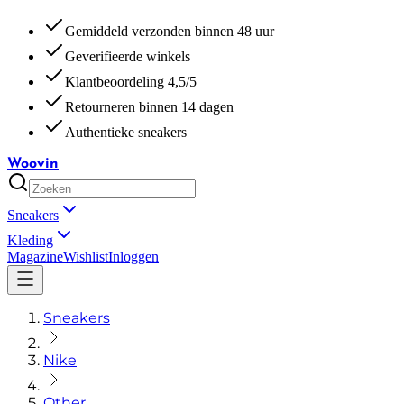
Gemiddeld verzonden binnen 48 uur
Geverifieerde winkels
Klantbeoordeling 4,5/5
Retourneren binnen 14 dagen
Authentieke sneakers
Woovin
Sneakers
Kleding
Magazine
Wishlist
Inloggen
Sneakers
Nike
Other