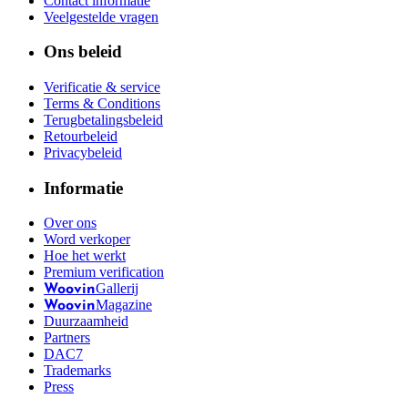
Contact informatie
Veelgestelde vragen
Ons beleid
Verificatie & service
Terms & Conditions
Terugbetalingsbeleid
Retourbeleid
Privacybeleid
Informatie
Over ons
Word verkoper
Hoe het werkt
Premium verification
Gallerij
Woovin
Magazine
Woovin
Duurzaamheid
Partners
DAC7
Trademarks
Press