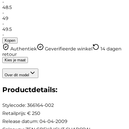
-
48.5
-
49
-
49.5
-
Kopen
Authentiek
Geverifieerde winkel
14 dagen
retour
Kies je maat
Over dit model
Productdetails
:
Stylecode:
366164-002
Retailprijs
:
€ 250
Release datum
:
04-04-2009