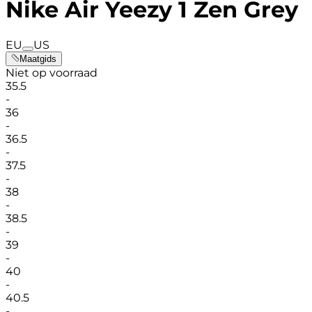
Nike Air Yeezy 1 Zen Grey
EU
US
Maatgids
Niet op voorraad
35.5
-
36
-
36.5
-
37.5
-
38
-
38.5
-
39
-
40
-
40.5
-