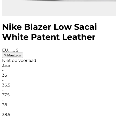
Nike Blazer Low Sacai
White Patent Leather
EU
US
Maatgids
Niet op voorraad
35.5
-
36
-
36.5
-
37.5
-
38
-
38.5