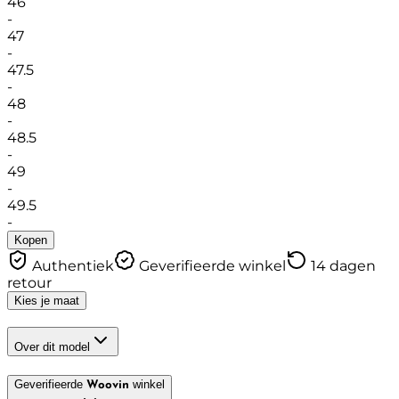
46
-
47
-
47.5
-
48
-
48.5
-
49
-
49.5
-
Kopen
Authentiek
Geverifieerde winkel
14 dagen
retour
Kies je maat
Over dit model
Geverifieerde
winkel
Woovin