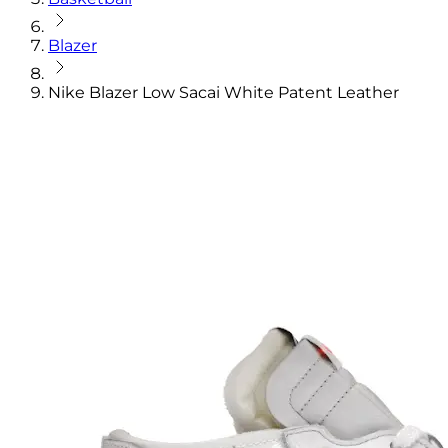
Blazer
Nike Blazer Low Sacai White Patent Leather