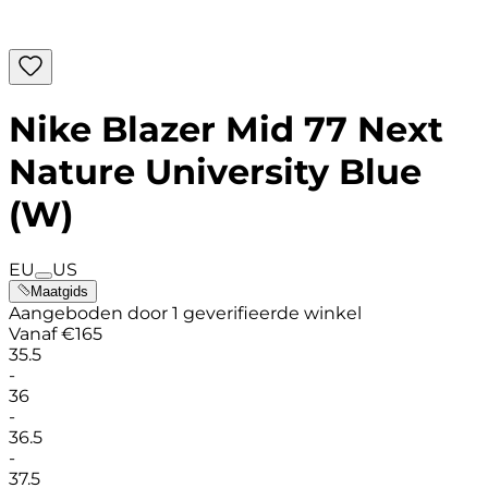
Nike Blazer Mid 77 Next
Nature University Blue
(W)
EU
US
Maatgids
Aangeboden door 1 geverifieerde winkel
Vanaf
€
165
35.5
-
36
-
36.5
-
37.5