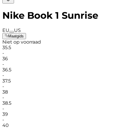
Nike Book 1 Sunrise
EU
US
Maatgids
Niet op voorraad
35.5
-
36
-
36.5
-
37.5
-
38
-
38.5
-
39
-
40
-