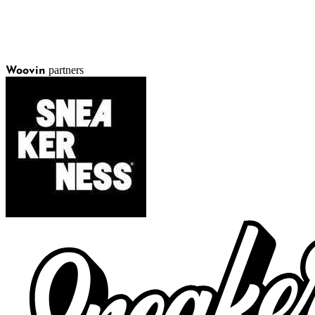
partners
Woovin