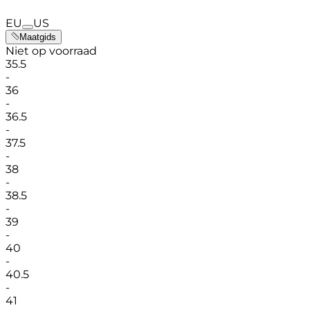
EU
US
Maatgids
Niet op voorraad
35.5
-
36
-
36.5
-
37.5
-
38
-
38.5
-
39
-
40
-
40.5
-
41