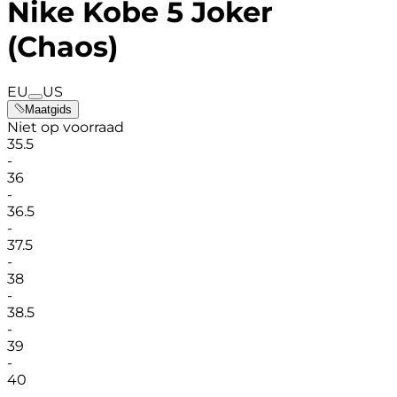
Nike Kobe 5 Joker
(Chaos)
EU
US
Maatgids
Niet op voorraad
35.5
-
36
-
36.5
-
37.5
-
38
-
38.5
-
39
-
40
-