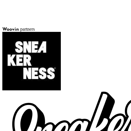
partners
Woovin