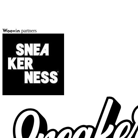
partners
Woovin