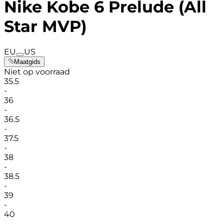
Nike Kobe 6 Prelude (All
Star MVP)
EU
US
Maatgids
Niet op voorraad
35.5
-
36
-
36.5
-
37.5
-
38
-
38.5
-
39
-
40
-