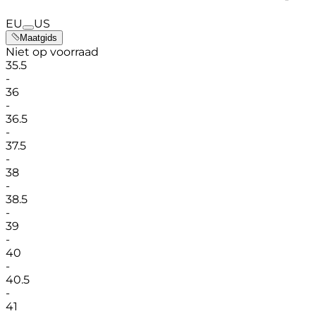
EU
US
Maatgids
Niet op voorraad
35.5
-
36
-
36.5
-
37.5
-
38
-
38.5
-
39
-
40
-
40.5
-
41