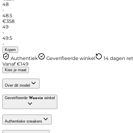
48
-
48.5
€
358
49
-
49.5
-
Kopen
Authentiek
Geverifieerde winkel
14 dagen re
Vanaf
€
149
Kies je maat
Over dit model
Geverifieerde
winkel
Woovin
Authentieke sneakers