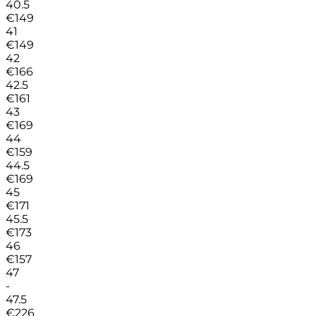
40.5
€
149
41
€
149
42
€
166
42.5
€
161
43
€
169
44
€
159
44.5
€
169
45
€
171
45.5
€
173
46
€
157
47
-
47.5
€
226