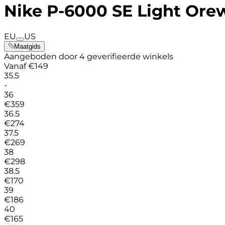
Nike P-6000 SE Light Or
EU
US
Maatgids
Aangeboden door 4 geverifieerde winkels
Vanaf
€
149
35.5
-
36
€
359
36.5
€
274
37.5
€
269
38
€
298
38.5
€
170
39
€
186
40
€
165