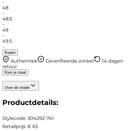
-
48
-
48.5
-
49
-
49.5
-
Kopen
Authentiek
Geverifieerde winkel
14 dagen
retour
Kies je maat
Over dit model
Productdetails
:
Stylecode:
304292-741
Retailprijs
:
€ 65