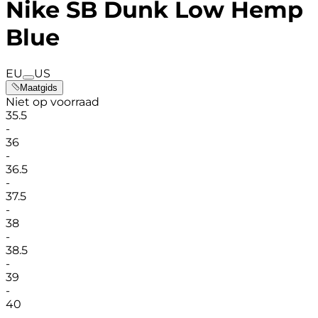
Nike SB Dunk Low Hemp
Blue
EU
US
Maatgids
Niet op voorraad
35.5
-
36
-
36.5
-
37.5
-
38
-
38.5
-
39
-
40
-