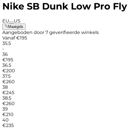
Nike SB Dunk Low Pro Fly
EU
US
Maatgids
Aangeboden door 7 geverifieerde winkels
Vanaf
€
195
35.5
-
36
€
195
36.5
€
200
37.5
€
260
38
€
245
38.5
€
260
39
€
210
40
€
235