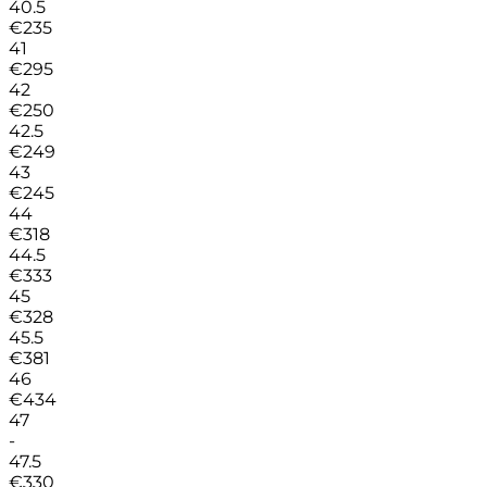
40.5
€
235
41
€
295
42
€
250
42.5
€
249
43
€
245
44
€
318
44.5
€
333
45
€
328
45.5
€
381
46
€
434
47
-
47.5
€
330