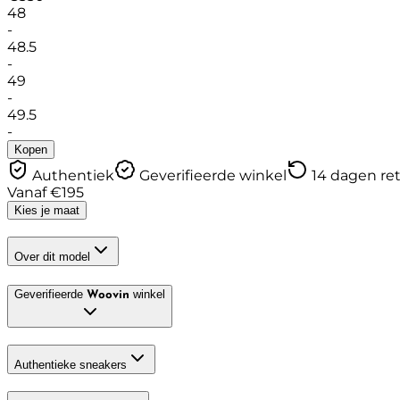
48
-
48.5
-
49
-
49.5
-
Kopen
Authentiek
Geverifieerde winkel
14 dagen re
Vanaf
€
195
Kies je maat
Over dit model
Geverifieerde
winkel
Woovin
Authentieke sneakers