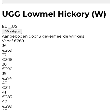
UGG Lowmel Hickory (W)
EU
US
Maatgids
Aangeboden door 3 geverifieerde winkels
Vanaf
€
269
36
€
269
37
€
305
38
€
290
39
€
274
40
€
311
41
€
283
42
€
299