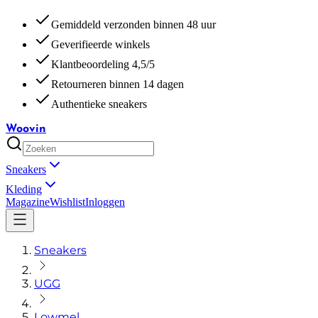
Gemiddeld verzonden binnen 48 uur
Geverifieerde winkels
Klantbeoordeling 4,5/5
Retourneren binnen 14 dagen
Authentieke sneakers
Woovin
Sneakers
Kleding
Magazine
Wishlist
Inloggen
Sneakers
UGG
Lowmel