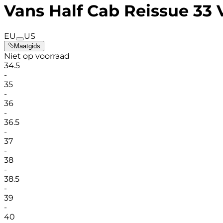
Vans Half Cab Reissue 33 
EU
US
Maatgids
Niet op voorraad
34.5
-
35
-
36
-
36.5
-
37
-
38
-
38.5
-
39
-
40