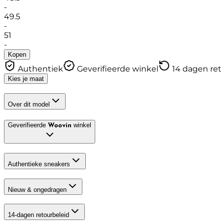
-
49.5
-
51
-
Kopen
Authentiek
Geverifieerde winkel
14 dagen re
Kies je maat
Over dit model
Geverifieerde
winkel
Woovin
Authentieke sneakers
Nieuw & ongedragen
14-dagen retourbeleid