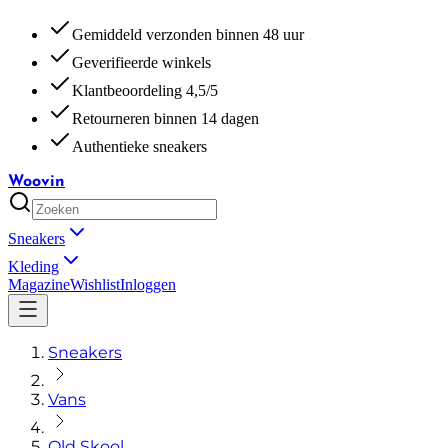
Gemiddeld verzonden binnen 48 uur
Geverifieerde winkels
Klantbeoordeling 4,5/5
Retourneren binnen 14 dagen
Authentieke sneakers
Woovin
Sneakers
Kleding
Magazine
Wishlist
Inloggen
Sneakers
Vans
Old Skool