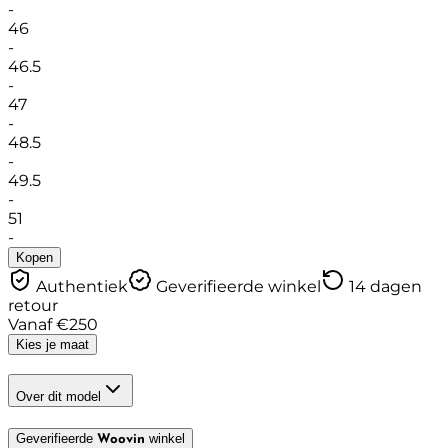
-
46
-
46.5
-
47
-
48.5
-
49.5
-
51
-
Kopen
Authentiek
Geverifieerde winkel
14 dagen
retour
Vanaf
€
250
Kies je maat
Over dit model
Geverifieerde
winkel
Woovin