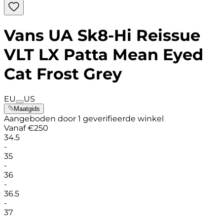
Vans UA Sk8-Hi Reissue
VLT LX Patta Mean Eyed
Cat Frost Grey
EU
US
Maatgids
Aangeboden door 1 geverifieerde winkel
Vanaf
€
250
34.5
-
35
-
36
-
36.5
-
37