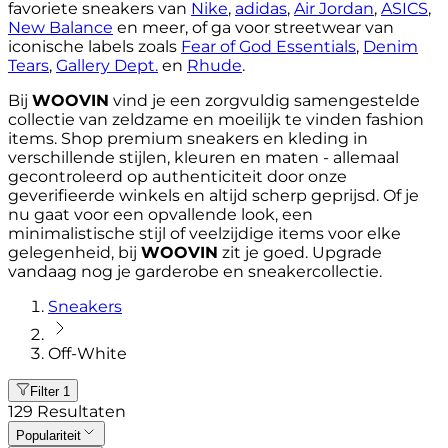
favoriete sneakers van
Nike
,
adidas
,
Air Jordan
,
ASICS
,
New Balance
en meer, of ga voor streetwear van
iconische labels zoals
Fear of God Essentials
,
Denim
Tears
,
Gallery Dept.
en
Rhude
.
Bij
WOOVIN
vind je een zorgvuldig samengestelde
collectie van zeldzame en moeilijk te vinden fashion
items. Shop premium sneakers en kleding in
verschillende stijlen, kleuren en maten - allemaal
gecontroleerd op authenticiteit door onze
geverifieerde winkels en altijd scherp geprijsd. Of je
nu gaat voor een opvallende look, een
minimalistische stijl of veelzijdige items voor elke
gelegenheid, bij
WOOVIN
zit je goed. Upgrade
vandaag nog je garderobe en sneakercollectie.
Sneakers
Off-White
Filter
1
129
Resultaten
Populariteit