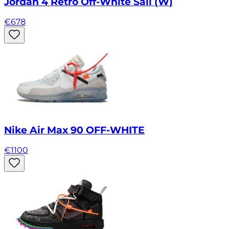
Jordan 4 Retro Off-White Sail (W)
€
678
Nike Air Max 90 OFF-WHITE
€
1100