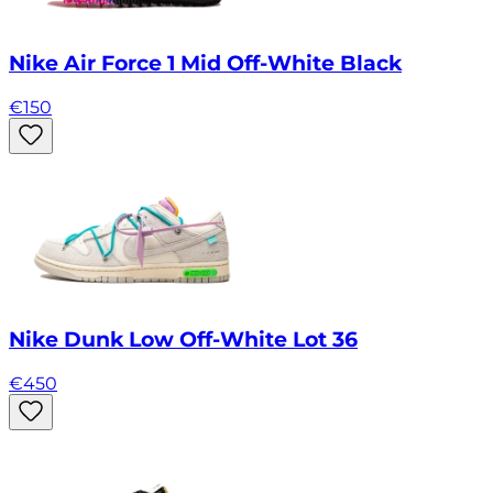
Nike Air Force 1 Mid Off-White Black
€
150
Nike Dunk Low Off-White Lot 36
€
450