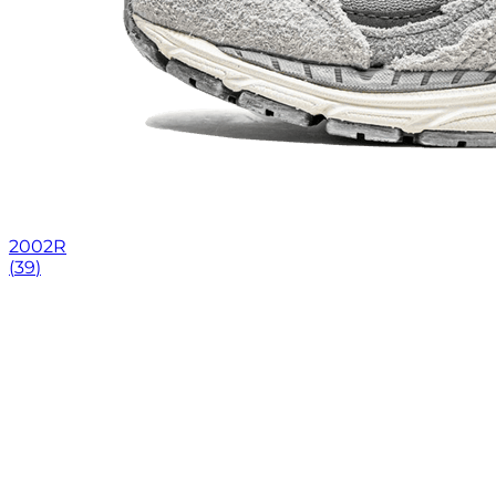
2002R
(
39
)