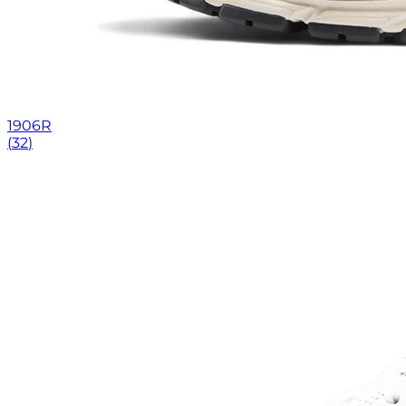
1906R
(
32
)