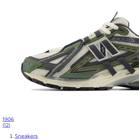
1906
(
12
)
Sneakers