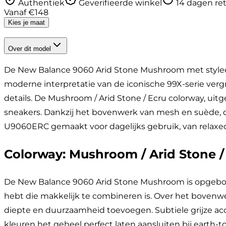
Authentiek
Geverifieerde winkel
14 dagen re
Vanaf
€
148
Kies je maat
Over dit model
De New Balance 9060 Arid Stone Mushroom met styleco
moderne interpretatie van de iconische 99X-serie ver
details. De Mushroom / Arid Stone / Ecru colorway, uitg
sneakers. Dankzij het bovenwerk van mesh en suède, 
U9060ERC gemaakt voor dagelijks gebruik, van relaxed 
Colorway: Mushroom / Arid Stone /
De New Balance 9060 Arid Stone Mushroom is opgebouw
hebt die makkelijk te combineren is. Over het bovenw
diepte en duurzaamheid toevoegen. Subtiele grijze acc
kleuren het geheel perfect laten aansluiten bij earth