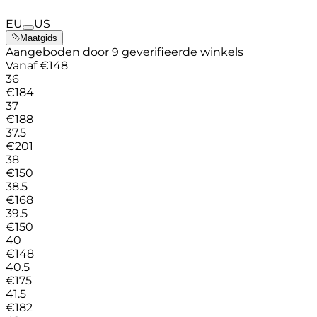
EU
US
Maatgids
Aangeboden door 9 geverifieerde winkels
Vanaf
€
148
36
€
184
37
€
188
37.5
€
201
38
€
150
38.5
€
168
39.5
€
150
40
€
148
40.5
€
175
41.5
€
182