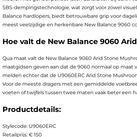
SBS-dempingstechnologie, wat zorgt voor zowel visuel
Balance hardlopers, biedt betrouwbare grip voor dageli
meest veelzijdige en herkenbare New Balance 9060 co
Hoe valt de New Balance 9060 Ar
Qua maat valt de New Balance 9060 Arid Stone Mushroo
maatgidsen geven aan dat de 9060 normaal op maat val
melden echter dat de U9060ERC Arid Stone Mushroom net
Voor de meeste dragers met een gemiddelde voetbreedt
voeten of twijfels tussen twee maten vaak beter een 
Productdetails
:
Stylecode:
U9060ERC
Retailprijs
:
€ 150