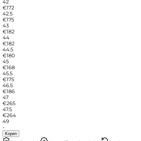
42
€
172
42.5
€
175
43
€
182
44
€
182
44.5
€
180
45
€
168
45.5
€
175
46.5
€
186
47
€
265
47.5
€
264
49
-
Kopen