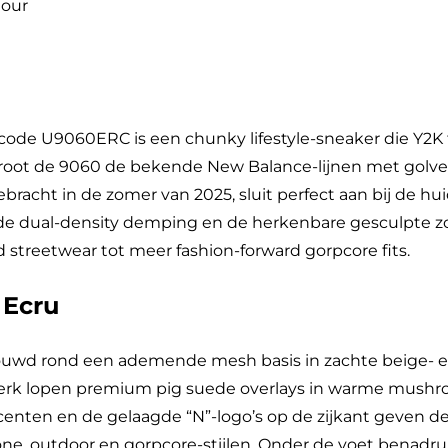
tour
de U9060ERC is een chunky lifestyle-sneaker die Y2K 
groot de 9060 de bekende New Balance-lijnen met golven
ebracht in de zomer van 2025, sluit perfect aan bij de h
de dual-density demping en de herkenbare gesculpte z
streetwear tot meer fashion-forward gorpcore fits.
 Ecru
d rond een ademende mesh basis in zachte beige- en ar
erk lopen premium pig suede overlays in warme mushroo
enten en de gelaagde “N”-logo’s op de zijkant geven de 
-tone, outdoor en gorpcore-stijlen. Onder de voet bena