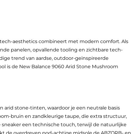
tech-aesthetics combineert met modern comfort. Als
de panelen, opvallende tooling en zichtbare tech-
uidige trend van aardse, outdoor-geïnspireerde
ool is de New Balance 9060 Arid Stone Mushroom
id stone-tinten, waardoor je een neutrale basis
m-bruin en zandkleurige taupe, die extra structuur,
sneaker een technische touch, terwijl de natuurlijke
drukt de overdreven pod-achtige midsole de ABZORB- en