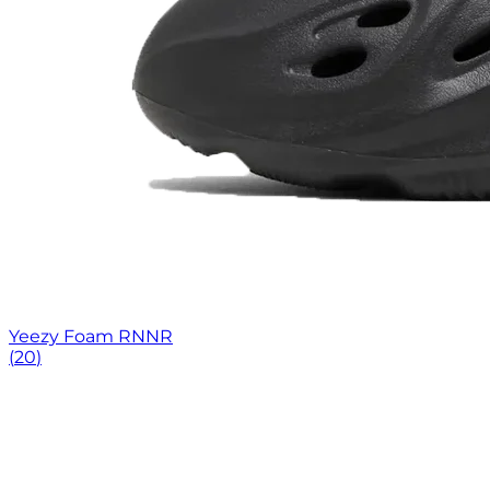
Yeezy Foam RNNR
(
20
)