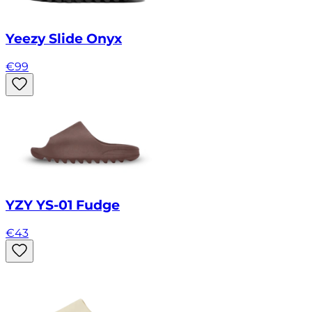
Yeezy Slide Onyx
€
99
YZY YS-01 Fudge
€
43