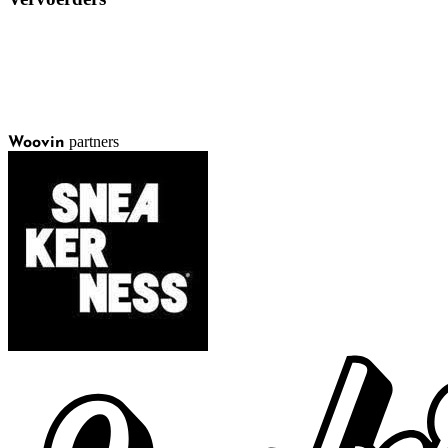
partners
Woovin