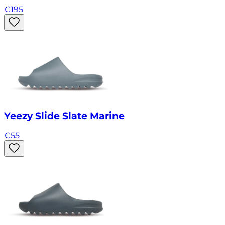
€
195
Yeezy Slide Slate Marine
€
55