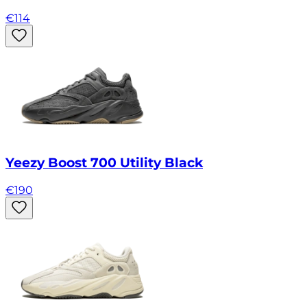
€
114
Yeezy Boost 700 Utility Black
€
190