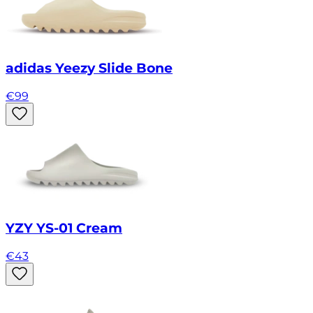
adidas Yeezy Slide Bone
€
99
YZY YS-01 Cream
€
43