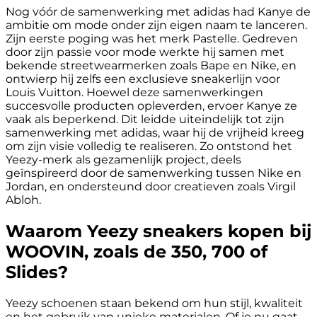
Nog vóór de samenwerking met adidas had Kanye de
ambitie om mode onder zijn eigen naam te lanceren.
Zijn eerste poging was het merk Pastelle. Gedreven
door zijn passie voor mode werkte hij samen met
bekende streetwearmerken zoals Bape en Nike, en
ontwierp hij zelfs een exclusieve sneakerlijn voor
Louis Vuitton. Hoewel deze samenwerkingen
succesvolle producten opleverden, ervoer Kanye ze
vaak als beperkend. Dit leidde uiteindelijk tot zijn
samenwerking met adidas, waar hij de vrijheid kreeg
om zijn visie volledig te realiseren. Zo ontstond het
Yeezy-merk als gezamenlijk project, deels
geïnspireerd door de samenwerking tussen Nike en
Jordan, en ondersteund door creatieven zoals Virgil
Abloh.
Waarom Yeezy sneakers kopen bij
WOOVIN, zoals de 350, 700 of
Slides?
Yeezy schoenen staan bekend om hun stijl, kwaliteit
en het gebruik van unieke materialen. Of je nu gaat