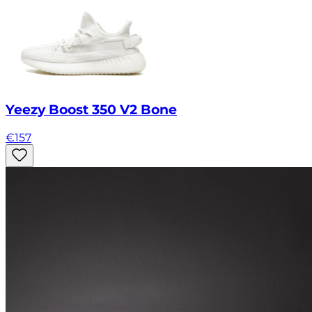
Yeezy Boost 350 V2 Bone
€
157