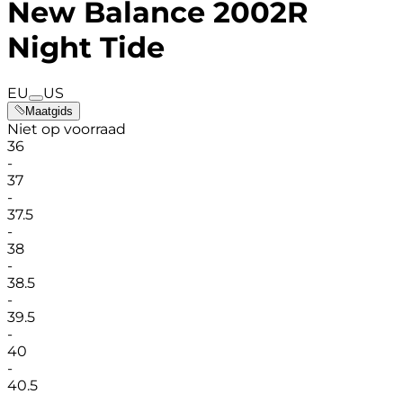
New Balance 2002R
Night Tide
EU
US
Maatgids
Niet op voorraad
36
-
37
-
37.5
-
38
-
38.5
-
39.5
-
40
-
40.5
-