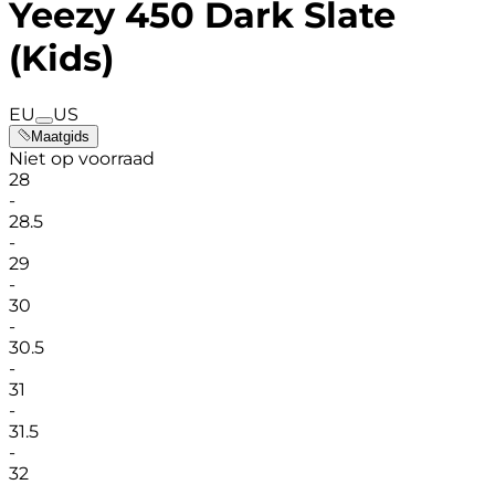
Yeezy 450 Dark Slate
(Kids)
EU
US
Maatgids
Niet op voorraad
28
-
28.5
-
29
-
30
-
30.5
-
31
-
31.5
-
32
-