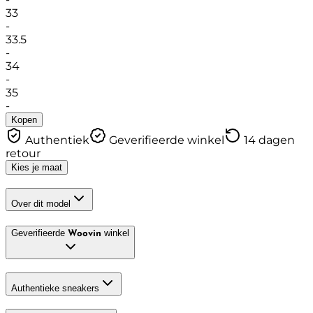
33
-
33.5
-
34
-
35
-
Kopen
Authentiek
Geverifieerde winkel
14 dagen
retour
Kies je maat
Over dit model
Geverifieerde
winkel
Woovin
Authentieke sneakers