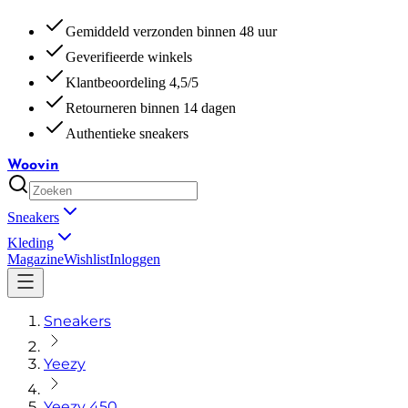
Gemiddeld verzonden binnen 48 uur
Geverifieerde winkels
Klantbeoordeling 4,5/5
Retourneren binnen 14 dagen
Authentieke sneakers
Woovin
Sneakers
Kleding
Magazine
Wishlist
Inloggen
Sneakers
Yeezy
Yeezy 450