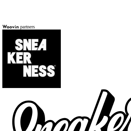
partners
Woovin