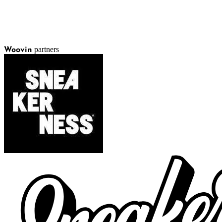
partners
Woovin