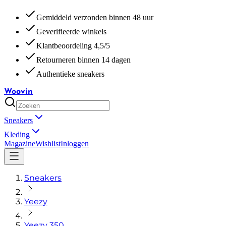
Gemiddeld verzonden binnen 48 uur
Geverifieerde winkels
Klantbeoordeling 4,5/5
Retourneren binnen 14 dagen
Authentieke sneakers
Woovin
Sneakers
Kleding
Magazine
Wishlist
Inloggen
Sneakers
Yeezy
Yeezy 350