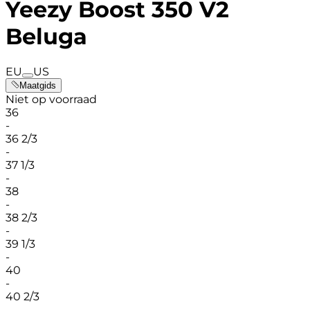
Yeezy Boost 350 V2
Beluga
EU
US
Maatgids
Niet op voorraad
36
-
36 2/3
-
37 1/3
-
38
-
38 2/3
-
39 1/3
-
40
-
40 2/3
-