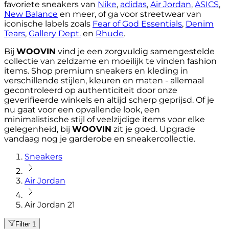
favoriete sneakers van
Nike
,
adidas
,
Air Jordan
,
ASICS
,
New Balance
en meer, of ga voor streetwear van
iconische labels zoals
Fear of God Essentials
,
Denim
Tears
,
Gallery Dept.
en
Rhude
.
Bij
WOOVIN
vind je een zorgvuldig samengestelde
collectie van zeldzame en moeilijk te vinden fashion
items. Shop premium sneakers en kleding in
verschillende stijlen, kleuren en maten - allemaal
gecontroleerd op authenticiteit door onze
geverifieerde winkels en altijd scherp geprijsd. Of je
nu gaat voor een opvallende look, een
minimalistische stijl of veelzijdige items voor elke
gelegenheid, bij
WOOVIN
zit je goed. Upgrade
vandaag nog je garderobe en sneakercollectie.
Sneakers
Air Jordan
Air Jordan 21
Filter
1