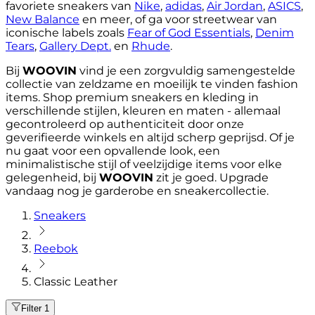
favoriete sneakers van
Nike
,
adidas
,
Air Jordan
,
ASICS
,
New Balance
en meer, of ga voor streetwear van
iconische labels zoals
Fear of God Essentials
,
Denim
Tears
,
Gallery Dept.
en
Rhude
.
Bij
WOOVIN
vind je een zorgvuldig samengestelde
collectie van zeldzame en moeilijk te vinden fashion
items. Shop premium sneakers en kleding in
verschillende stijlen, kleuren en maten - allemaal
gecontroleerd op authenticiteit door onze
geverifieerde winkels en altijd scherp geprijsd. Of je
nu gaat voor een opvallende look, een
minimalistische stijl of veelzijdige items voor elke
gelegenheid, bij
WOOVIN
zit je goed. Upgrade
vandaag nog je garderobe en sneakercollectie.
Sneakers
Reebok
Classic Leather
Filter
1