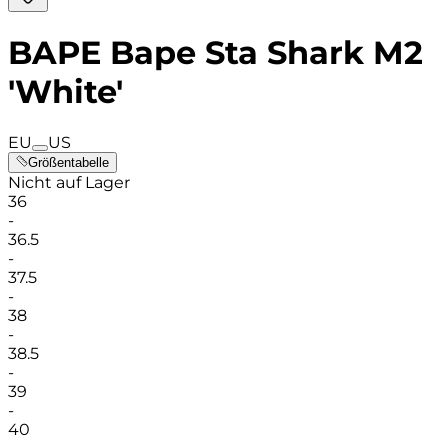
BAPE Bape Sta Shark M2
'White'
EU
US
Größentabelle
Nicht auf Lager
36
-
36.5
-
37.5
-
38
-
38.5
-
39
-
40