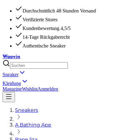
Durchschnittlich 48 Stunden Versand
Verifizierte Stores
Kundenbewertung 4,5/5
14-Tage Rückgaberecht
Authentische Sneaker
Woovin
Sneaker
Kleidung
Magazine
Wishlist
Anmelden
Sneakers
A Bathing Ape
Bape Sta