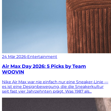
24 Mär 2026
•
Entertainment
Air Max Day 2026: 5 Picks by Team
WOOVIN
Nike Air Max war nie einfach nur eine Sneaker-Linie —
es ist eine Designbewegung, die die Sneakerkultur
seit fast vier Jahrzehnten prägt. Was 1987 als...