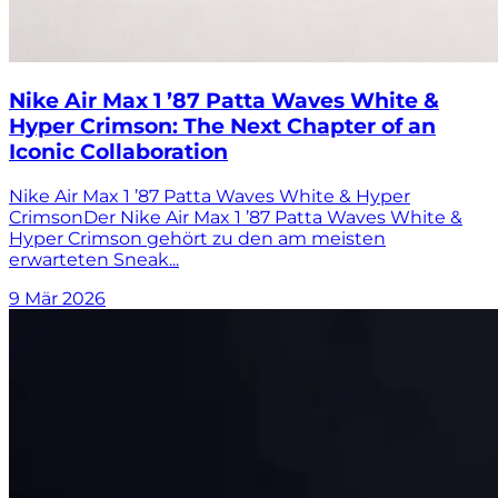
Nike Air Max 1 ’87 Patta Waves White &
Hyper Crimson: The Next Chapter of an
Iconic Collaboration
Nike Air Max 1 ’87 Patta Waves White & Hyper
CrimsonDer Nike Air Max 1 ’87 Patta Waves White &
Hyper Crimson gehört zu den am meisten
erwarteten Sneak...
9 Mär 2026