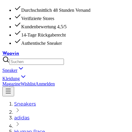
Durchschnittlich 48 Stunden Versand
Verifizierte Stores
Kundenbewertung 4,5/5
14-Tage Rückgaberecht
Authentische Sneaker
Woovin
Sneaker
Kleidung
Magazine
Wishlist
Anmelden
Sneakers
adidas
Human Race