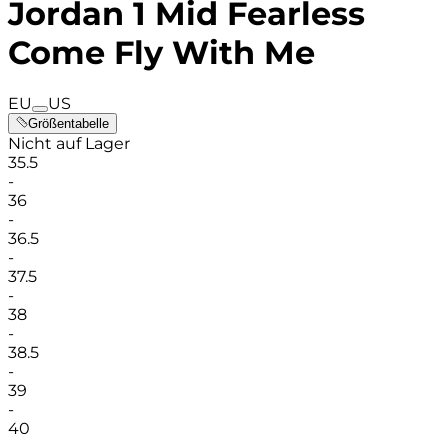
Jordan 1 Mid Fearless
Come Fly With Me
EU
US
Größentabelle
Nicht auf Lager
35.5
-
36
-
36.5
-
37.5
-
38
-
38.5
-
39
-
40
-