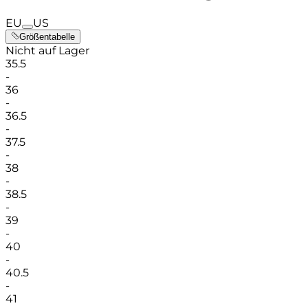
EU
US
Größentabelle
Nicht auf Lager
35.5
-
36
-
36.5
-
37.5
-
38
-
38.5
-
39
-
40
-
40.5
-
41