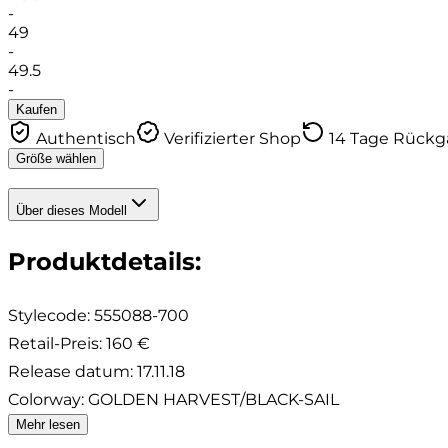
-
49
-
49.5
-
Kaufen
Authentisch
Verifizierter Shop
14 Tage Rück
Größe wählen
Über dieses Modell
Produktdetails
:
Stylecode:
555088-700
Retail-Preis
:
160 €
Release datum
:
17.11.18
Colorway
:
GOLDEN HARVEST/BLACK-SAIL
Mehr lesen