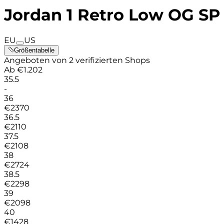
Jordan 1 Retro Low OG SP
EU
US
Größentabelle
Angeboten von 2 verifizierten Shops
Ab
€
1.202
35.5
-
36
€
2370
36.5
€
2110
37.5
€
2108
38
€
2724
38.5
€
2298
39
€
2098
40
€
1428