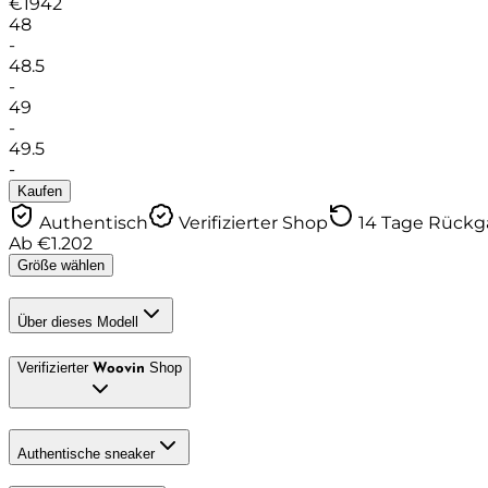
€
1942
48
-
48.5
-
49
-
49.5
-
Kaufen
Authentisch
Verifizierter Shop
14 Tage Rück
Ab
€
1.202
Größe wählen
Über dieses Modell
Verifizierter
Shop
Woovin
Authentische sneaker