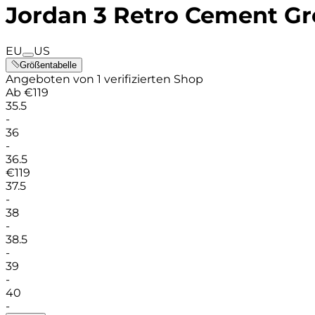
Jordan 3 Retro Cement Gr
EU
US
Größentabelle
Angeboten von 1 verifizierten Shop
Ab
€
119
35.5
-
36
-
36.5
€
119
37.5
-
38
-
38.5
-
39
-
40
-