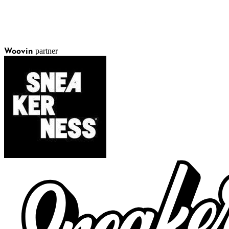
partner
Woovin