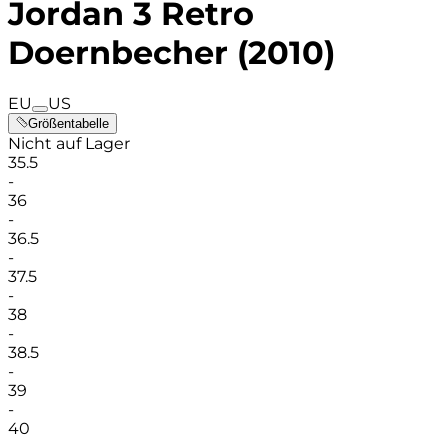
Jordan 3 Retro
Doernbecher (2010)
EU
US
Größentabelle
Nicht auf Lager
35.5
-
36
-
36.5
-
37.5
-
38
-
38.5
-
39
-
40
-