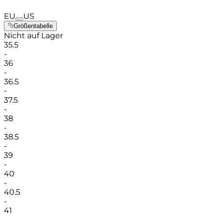
EU
US
Größentabelle
Nicht auf Lager
35.5
-
36
-
36.5
-
37.5
-
38
-
38.5
-
39
-
40
-
40.5
-
41