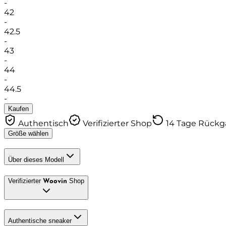
-
42
-
42.5
-
43
-
44
-
44.5
-
Kaufen
Authentisch
Verifizierter Shop
14 Tage Rück
Größe wählen
Über dieses Modell
Verifizierter
Shop
Woovin
Authentische sneaker