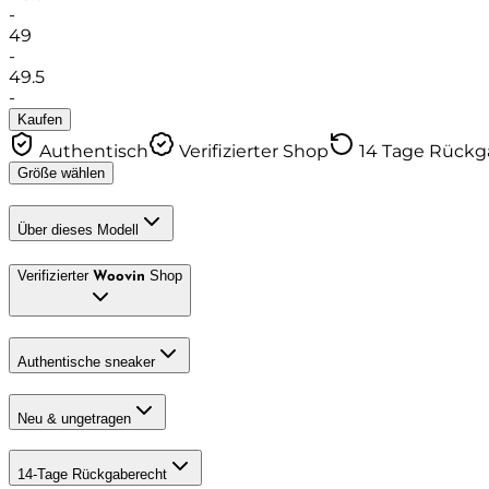
-
49
-
49.5
-
Kaufen
Authentisch
Verifizierter Shop
14 Tage Rück
Größe wählen
Über dieses Modell
Verifizierter
Shop
Woovin
Authentische sneaker
Neu & ungetragen
14-Tage Rückgaberecht