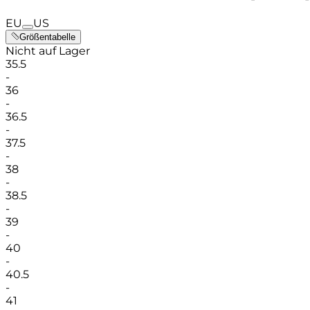
EU
US
Größentabelle
Nicht auf Lager
35.5
-
36
-
36.5
-
37.5
-
38
-
38.5
-
39
-
40
-
40.5
-
41